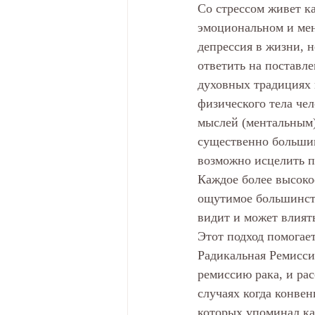
Со стрессом живет к
эмоциональном и мен
депрессия в жизни, н
ответить на поставле
духовных традициях 
физического тела че
мыслей (ментальным)
существенно большим
возможно исцелить п
Каждое более высоко
ощутимое большинств
видит и может влият
Этот подход помогает
Радикальная Ремисси
ремиссию рака, и ра
случаях когда конве
которых упоминал ка