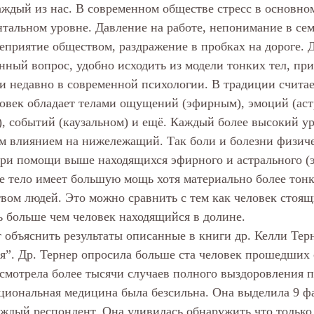
аждый из нас. В современном обществе стресс в основном
тальном уровне. Давление на работе, непонимание в семь
еприятие обществом, раздражение в пробках на дороге. Д
нный вопрос, удобно исходить из модели тонких тел, при
и недавно в современной психологии. В традиции считает
ловек обладает телами ощущений (эфирным), эмоций (аст
, событий (каузальном) и ещё. Каждый более высокий ур
 влиянием на нижележащий. Так боли и болезни физиче
ри помощи выше находящихся эфирного и астрального (э
е тело имеет большую мощь хотя материально более тонк
ом людей. Это можно сравнить с тем как человек стоящи
ь больше чем человек находящийся в долине.
 объяснить результаты описанные в книги др. Келли Терн
я”. Др. Тернер опросила больше ста человек прошедших
ссмотрела более тысячи случаев полного выздоровления п
нциональная медицина была безсильна. Она выделила 9 ф
ждый респондент. Она удивилась обнаружить что только 