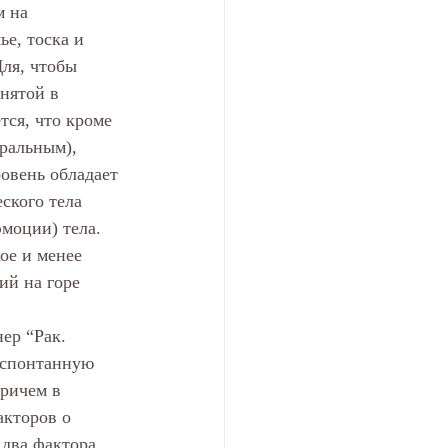
 на 
е, тоска и 
ля, чтобы 
нятой в 
ся, что кроме 
ральным), 
овень обладает 
ского тела 
моции) тела. 
ое и менее 
й на горе 
ер “Рак. 
 спонтанную 
ричем в 
акторов о 
два фактора 