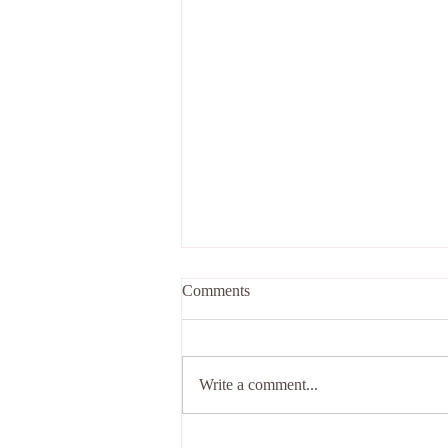
Comments
Write a comment...
Болезнь это стык многих наук