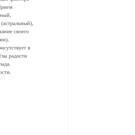
Прием 
ный, 
(астральный), 
ание своего 
ии), 
исутствует в 
ёзы радости 
тыда. 
ости.