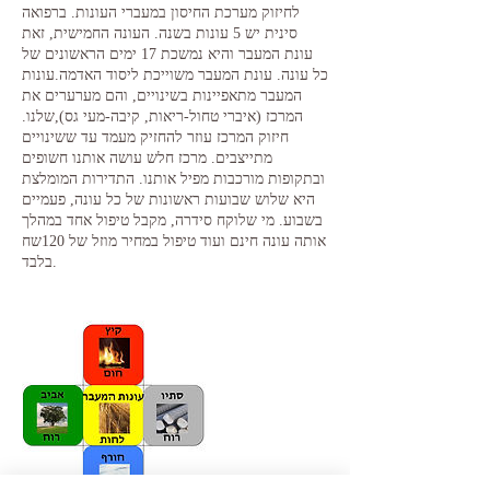
לחיזוק מערכת החיסון במעברי העונות. ברפואה
סינית יש 5 עונות בשנה. העונה החמישית, זאת
עונת המעבר והיא נמשכת 17 ימים הראשונים של
כל עונה. עונת המעבר משוייכת ליסוד האדמה.עונות
המעבר מתאפיינות בשינויים, והם מערערים את
המרכז (איברי טחול-ריאות, קיבה-מעי גס),שלנו.
חיזוק המרכז עוזר להחזיק מעמד עד ששינויים
מתייצבים. מרכז חלש עושה אותנו חשופים
ובתקופות מורכבות מפיל אותנו. התדירות המומלצת
היא שלוש שבועות ראשונות של כל עונה, פעמיים
בשבוע. מי שלוקח סידרה, מקבל טיפול אחד במהלך
אותה עונה חינם ועוד טיפול במחיר מוזל של 120שח
בלבד.