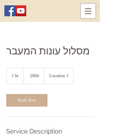
מסלול עונות המעבר
200
שקלים
Location 1
‏200 ‏₪
1
1 hr
חדשים
h
Book Now
Service Description