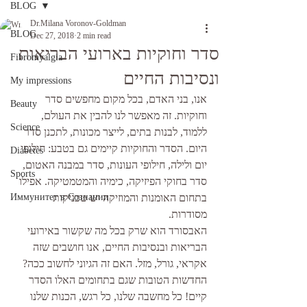
BLOG
Dr.Milana Voronov-Goldman
BLOG
Dec 27, 2018
2 min read
סדר וחוקיות בארועי הבריאות
Fibromyalgia
ונסיבות החיים
My impressions
אנו, בני האדם, בכל מקום מחפשים סדר 
Beauty
וחוקיות. זה מאפשר לנו להבין את העולם, 
Science
ללמוד, לבנות בתים, לייצר מכונות, לתכנן סדר 
היום. הסדר והחוקיות קיימים גם בטבע: חילופי 
Diabetes
יום ולילה, חילופי העונות, סדר במבנה האטום, 
Sports
סדר בחוקי הפיזיקה, כימיה והמטמטיקה. אפילו 
בתחום האומנות והמוזיקה יש טכניקות 
Иммунитет в Сознании
מסודרות. 
האבסורד הוא שרק בכל מה שקשור באירועי 
הבריאות ובנסיבות החיים, אנו חושבים שזה 
אקראי, גורל, מזל. האם זה הגיוני לחשוב ככה? 
החדשות הטובות שגם בתחומים האלו הסדר 
קיים! כל מחשבה שלנו, כל רגש, הכנות שלנו 