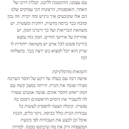
עם עצמנו, ההקשבה לליבנו, קבלת דרכו של 
האחר, האמפטיה, הרצונות הכי עמוקים שלנו 
הם אלו שקובעים איך נרגיש ומה יקרה. וזה נכון 
ומוכח כבר ברמה מדעית, רוחנית ומעשית. יש 
משוואת הבריאות ועל כך דיברנו המון, יש 
אחריות על אירועי החיים. המון כוח נמצא 
בידינו! פשוט לכל אדם יש משוואה ייחודית לו 
שרק הוא יוכל למצוא כש ירצה בכך. בהצלחה 
לנו!
דוגמאות מהקליניקה: 
אישה רבה עם בעלה על רקע של חוסר הערכה 
מצידו ועזבה את הבית. הייתה במצב קשה עם 
המון ייאוש וחוסר אונים. פגשה אנשים שעזרו 
לה להעביר את הימים הראשונים ותמכו בה 
נפשית. קיבלה הצעה להפסיק לעשות כל 
עבודות הבית כולל כביסה, ניקוי כלים, הכנת 
אוכל וכן לבצע את העבודות לפי בקשת 
המשפחה ורק את מה שיבקשו ממנה. למרות  