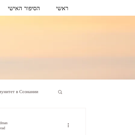
ראשי
הסיפור האישי
унитет в Сознании
ldman
read