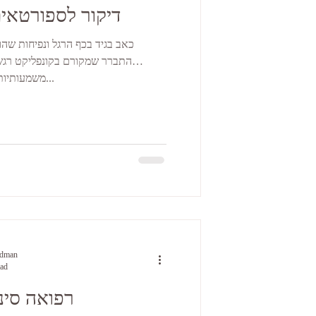
דיקור לספורטאים
כאב בגיד בכף הרגל ונפיחות שהו
התברר שמקורם בקונפליקט רג
משמעותיות בחיי המטופל. הגישה שלי...
ldman
ead
רפואה סינ