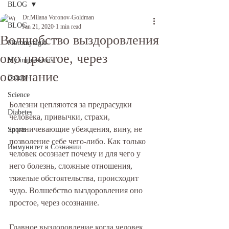
BLOG
Dr.Milana Voronov-Goldman
BLOG
Jan 21, 2020
1 min read
Волшебство выздоровления
Fibromyalgia
оно простое, через
My impressions
осознание
Beauty
Science
Болезни цепляются за предрасудки 
Diabetes
человека, привычки, страхи, 
ограничевающие убеждения, вину, не 
Sports
позволение себе чего-либо. Как только 
Иммунитет в Сознании
человек осознает почему и для чего у 
него болезнь, сложные отношения, 
тяжелые обстоятельства, происходит 
чудо. Волшебство выздоровления оно 
простое, через осознание. 
Главное выздоровление когда человек 