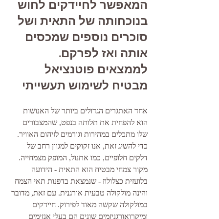
המאפשר לחיידקים לחוש 
בנוכחותה של התאית ושל 
סוכרים נוספים שמכסים 
אותה ואז לפרקם. 
לממצאים פוטנציאל 
מבטיח לשימוש תעשייתי
אחד האתגרים הגדולים ביותר של האנושות 
הוא להפחית את תלותה בנפט, שהמצבורים 
שלו מתכלים במהירות וגורמים לזיהום האוויר. 
כדי להשיג זאת, אנו זקוקים למגוון רחב של 
דלקים חלופיים, כמו אתנול, המופק מצמחייה. 
מקור צמחי מבטיח הוא התאית - הידועה 
בלועזית כצלולוז - שנמצאת בדפנות תאי הצמח 
והינה מולקולה טבעית אורגנית. עם זאת, מדובר 
במולקולה שקשה מאוד לפירוק. חיידקים 
ומיקרואורגניזמים שונים הם בעלי אנזימים 