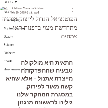
BLOG
Dr.Milana Voronov-Goldman
BLOG
Feb 20, 2019
2 min read
הפוטנציאל הגדול לייצור אנרגיה
Fibromyalgia
מתחדשת מצוי בדפנות תאי
My impressions
צמחים
Beauty
Science
Diabetes
התאית היא מולקולה 
Sports
טבעית שהתפרקותה 
Иммунитет в Сознании
מייצרת אתנול - אלא שהיא 
קשה מאוד לפירוק. 
במסגרת המחקר שלנו 
גילינו לראשונה מנגנון 