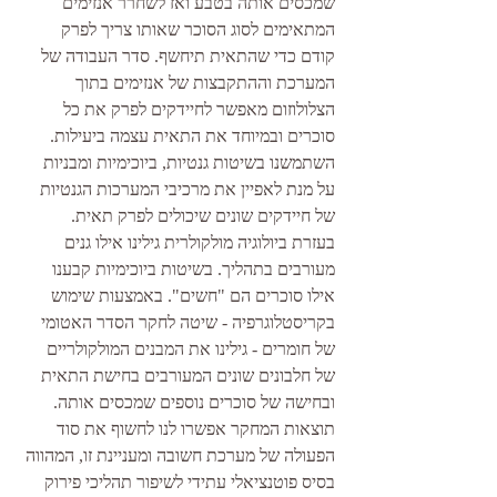
שמכסים אותה בטבע ואז לשחרר אנזימים 
המתאימים לסוג הסוכר שאותו צריך לפרק 
קודם כדי שהתאית תיחשף. סדר העבודה של 
המערכת וההתקבצות של אנזימים בתוך 
הצלולוזום מאפשר לחיידקים לפרק את כל 
סוכרים ובמיוחד את התאית עצמה ביעילות. 
השתמשנו בשיטות גנטיות, ביוכימיות ומבניות 
על מנת לאפיין את מרכיבי המערכות הגנטיות 
של חיידקים שונים שיכולים לפרק תאית. 
בעזרת ביולוגיה מולקולרית גילינו אילו גנים 
מעורבים בתהליך. בשיטות ביוכימיות קבענו 
אילו סוכרים הם "חשים". באמצעות שימוש 
בקריסטלוגרפיה - שיטה לחקר הסדר האטומי 
של חומרים - גילינו את המבנים המולקולריים 
של חלבונים שונים המעורבים בחישת התאית 
ובחישה של סוכרים נוספים שמכסים אותה. 
תוצאות המחקר אפשרו לנו לחשוף את סוד 
הפעולה של מערכת חשובה ומעניינת זו, המהווה 
בסיס פוטנציאלי עתידי לשיפור תהליכי פירוק 