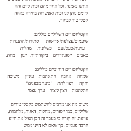
אותנו נאמנה, וכל אחד מהם זכות קיום זהה. 
קיומם נותן לנו זכות ואפשרות בחירה באיזה 
קטליזטור לבחור.
הקטליזטורים השליליים כוללים: 
שיעמום/עצלנות/אדישות      סתירות/התנגדות   
   עוינות/כעס/זעם     כשלונות     מחלות     
כאבים    ייסונוגדרים    ביקורתיות   ייגון     מוות.
הקטליזטורים החיוביים כוללים:
שמחה     אהבה    התאהבות    עיניין     משיכה 
חזקה     רצון לתת    "בוער מבפנים"   
התלהבות    רצון ליצור    ערך עצמי
משום מה אנו מרבים להשתמש בקטליזטורים 
שליליים, כמו ייסורים, מחלות, דאגות, מלחמות, 
עוינות. זה קורה כי בעבר זה הכן הציל את חיינו 
הרבה פעמים. כך שאם לא היינו ממש 