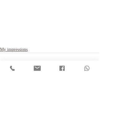
My impressions
Recent Posts
See All