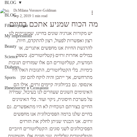
BLOG
Dr.Milana Voronov-Goldman
BLOG
Sep 2, 2019
1 min read
מה הכוח שמניע אתכם בחיים
Fibromyalgia
יש מקורות אנרגיה שונים בחיינו, שמעניקים לנו 
My impressions
רצון ואפשרות לפעול, רצון להתקדם, חיות. 
Beauty
להרגשת החיות אנו מחפשים אתגרים, או 
במילים אחרות זרזים (קטליזטורים). בשפה 
Science
המדעית, קטליזטורים הם אלו שמזרזים תגובות 
Diabetes
כימיות. בלי הקטליזטורים, התגובות האלו היו 
מתרחשים, אך ייתכן והיה לוקח להם זמן 
Sports
אינסופי. גם בביולוגיה קיימים זרזים, אילו הם 
Иммунитет в Сознании
האינזימים השונים שעוזרים לנו בעיכול, שמירה 
על מערכת חיסונית, ניקוי ועוד. בלי האינזינים 
החיים בצורתם הנוכחית לא היו מתאפשרים. גם 
בחיים שלנו ברמה הפסיכולוגית אנו מחפשים 
זרזים. אני הבנתי שניתן לחלק את הזרזים 
הפסיכולוגים לשני סוגים: הקטליזטורים חיוביים 
וקטליזטורים שליליים. שני סוגים אלו, משמשים 