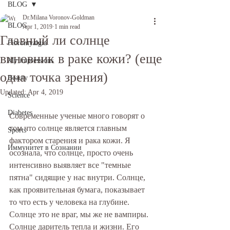
BLOG
Dr.Milana Voronov-Goldman
BLOG
Apr 1, 2019
1 min read
Главный ли солнце
Fibromyalgia
виновник в раке кожи? (еще
My impressions
одна точка зрения)
Beauty
Updated:
Apr 4, 2019
Science
Diabetes
Современные ученые много говорят о 
том что солнце является главным 
Sports
фактором старения и рака кожи. Я 
Иммунитет в Сознании
осознала, что солнце, просто очень 
интенсивно выявляет все "темные 
пятна" сидящие у нас внутри. Солнце, 
как проявительная бумага, показывает 
то что есть у человека на глубине.
Солнце это не враг, мы же не вампиры. 
Солнце даритель тепла и жизни. Его 