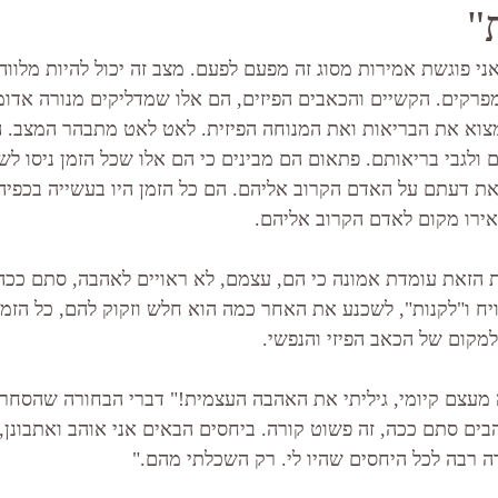
"
י פוגשת אמירות מסוג זה מפעם לפעם. מצב זה יכול להיות מלווה
פרקים. הקשיים והכאבים הפיזים, הם אלו שמדליקים מנורה אדו
צוא את הבריאות ואת המנוחה הפיזית. לאט לאט מתבהר המצב. ה
ם ולגבי בריאותם. פתאום הם מבינים כי הם אלו שכל הזמן ניסו לשל
את דעתם על האדם הקרוב אליהם. הם כל הזמן היו בעשייה בכפיה 
רו מקום לאדם הקרוב אליהם. 
 הזאת עומדת אמונה כי הם, עצמם, לא ראויים לאהבה, סתם ככה
יח ו"לקנות", לשכנע את האחר כמה הוא חלש וזקוק להם, כל הזמן
למקום של הכאב הפיזי והנפשי.
 מעצם קיומי, גיליתי את האהבה העצמית!" דברי הבחורה שהסחרח
ים סתם ככה, זה פשוט קורה. ביחסים הבאים אני אוהב ואתבונן, 
דה רבה לכל היחסים שהיו לי. רק השכלתי מהם."